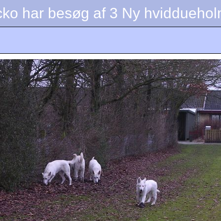
acko har besøg af 3 Ny hviddueho