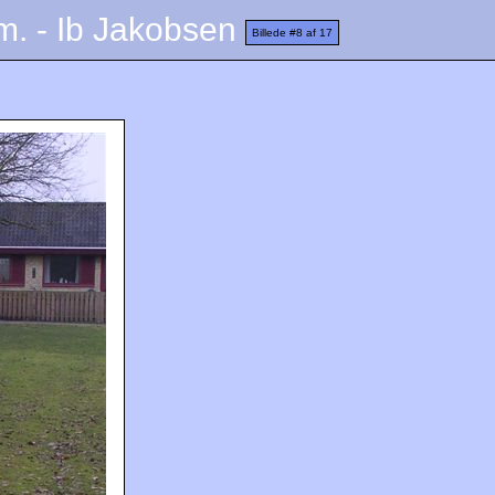
lm. - Ib Jakobsen
Billede #8 af 17