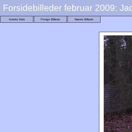
Forsidebilleder februar 2009: J
Indeks Side
Forrige Billede
Næste Billede