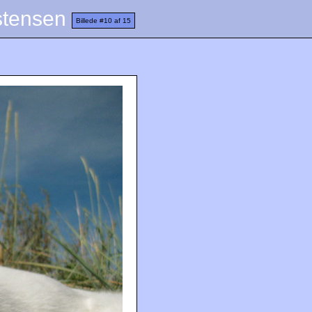
istensen
Billede #10 af 15