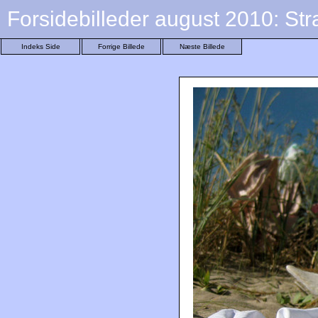
Forsidebilleder august 2010: St
Indeks Side
Forrige Billede
Næste Billede