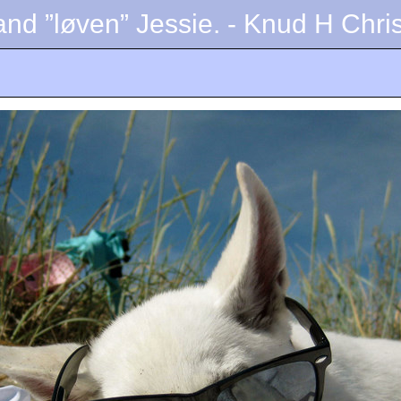
rand ”løven” Jessie. - Knud H Chr